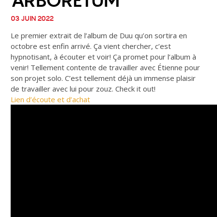
ARBORETUM
03 JUIN 2022
Le premier extrait de l’album de Duu qu’on sortira en
octobre est enfin arrivé. Ça vient chercher, c’est
hypnotisant, à écouter et voir! Ça promet pour l’album à
venir! Tellement contente de travailler avec Étienne pour
son projet solo. C’est tellement déjà un immense plaisir
de travailler avec lui pour zouz. Check it out!
Lien d’écoute et d’achat