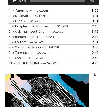
00:00
00:00
audio
1.
« Anomie »
3:00
— GALAXIE
2.
« Dolbeau »
3:01
— GALAXIE
3.
« Lune »
3:41
— GALAXIE
4.
« Le spleen de Montréal »
2:15
— GALAXIE
5.
« À demain peut-être »
3:15
— GALAXIE
6.
« Ramen soupe »
2:13
— GALAXIE
7.
« Foulard »
2:34
— GALAXIE
8.
« Cucumber Moon »
3:40
— GALAXIE
9.
« Tarentule »
2:46
— GALAXIE
10.
« Arcade »
2:42
— GALAXIE
11.
« HHHEEENNN!!! »
4:29
— GALAXIE
À