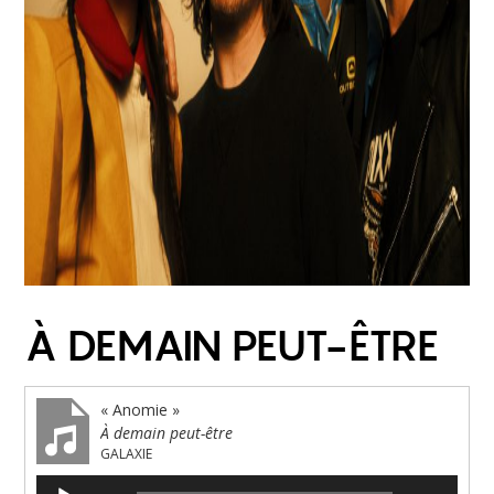
À DEMAIN PEUT-ÊTRE
« Anomie »
À demain peut-être
GALAXIE
Lecteur