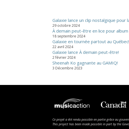
Galaxie lance un clip nostalgique pour 
29 octobre 2024
À demain peut-être en lice pour album 
18 septembre 2024
Galaxie en tournée partout au Québec
22 avril 2024
Galaxie lance À demain peut-être!
2 février 2024
Sheenah Ko gagnante au GAMIQ!
3 Décembre 2023
Ce projet a été rendu possible en partie grâce au gouv
This project has been made possible in part by the Go