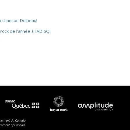
la chanson Dolbeau!
rock de l’année à l’ADISQ!
!
ernement du Canada
vernment of Canada